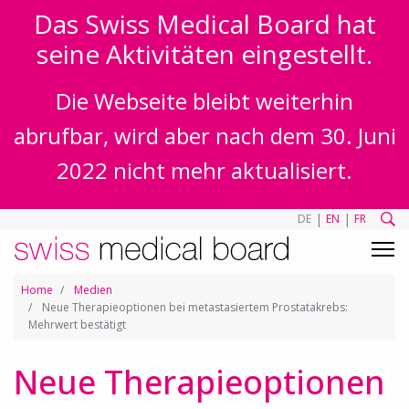
Das Swiss Medical Board hat
seine Aktivitäten eingestellt.
Die Webseite bleibt weiterhin
abrufbar, wird aber nach dem 30. Juni
2022 nicht mehr aktualisiert.
|
|
DE
EN
FR
Home
Medien
Neue Therapieoptionen bei metastasiertem Prostatakrebs:
Mehrwert bestätigt
Neue Therapieoptionen