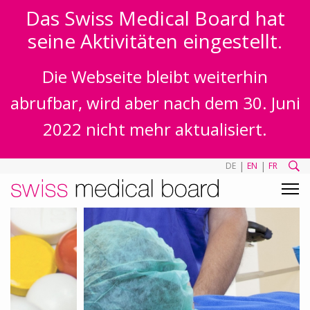
Das Swiss Medical Board hat
seine Aktivitäten eingestellt.
Die Webseite bleibt weiterhin
abrufbar, wird aber nach dem 30. Juni
2022 nicht mehr aktualisiert.
|
|
DE
EN
FR