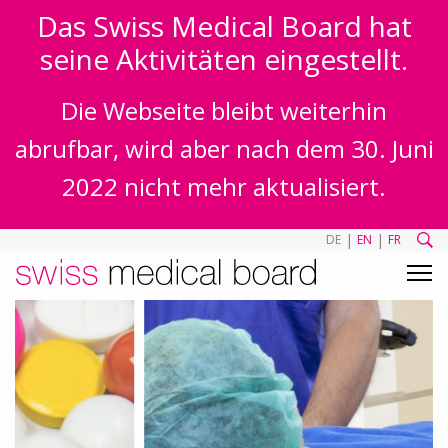
Das Swiss Medical Board hat
seine Aktivitäten eingestellt.
Die Webseite bleibt weiterhin
abrufbar, wird aber nach dem 30. Juni
2022 nicht mehr aktualisiert.
|
|
DE
EN
FR