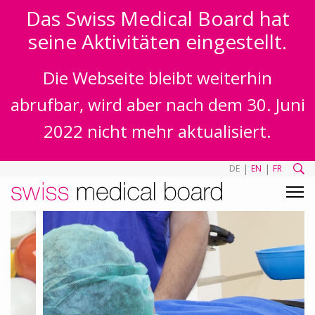
Das Swiss Medical Board hat
seine Aktivitäten eingestellt.
Die Webseite bleibt weiterhin
abrufbar, wird aber nach dem 30. Juni
2022 nicht mehr aktualisiert.
|
|
DE
EN
FR