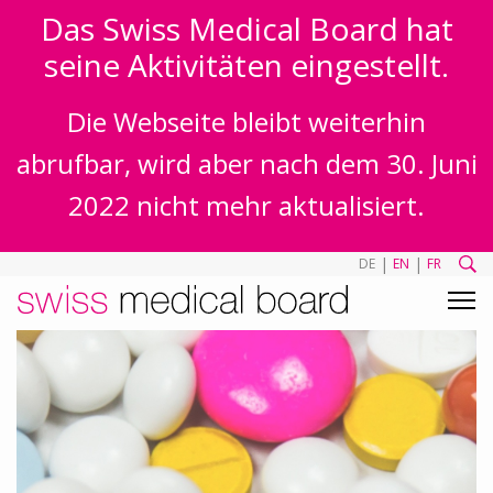
Das Swiss Medical Board hat
seine Aktivitäten eingestellt.
Die Webseite bleibt weiterhin
abrufbar, wird aber nach dem 30. Juni
2022 nicht mehr aktualisiert.
|
|
DE
EN
FR