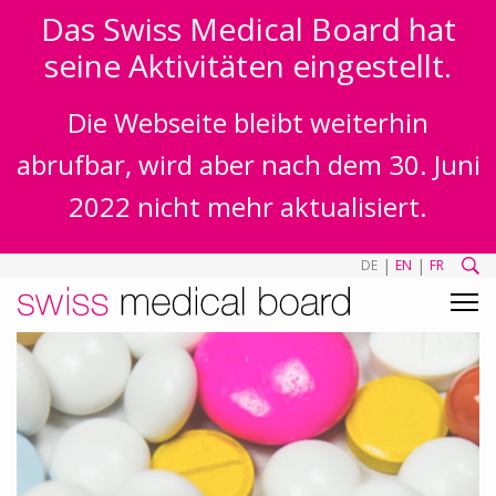
Das Swiss Medical Board hat
seine Aktivitäten eingestellt.
Die Webseite bleibt weiterhin
abrufbar, wird aber nach dem 30. Juni
2022 nicht mehr aktualisiert.
|
|
DE
EN
FR