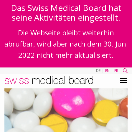
Das Swiss Medical Board hat
seine Aktivitäten eingestellt.
Die Webseite bleibt weiterhin
abrufbar, wird aber nach dem 30. Juni
2022 nicht mehr aktualisiert.
|
|
DE
EN
FR