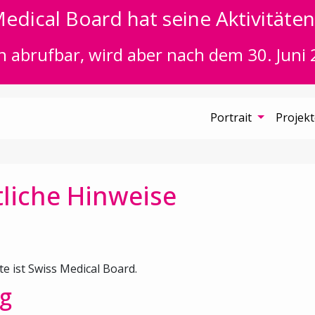
edical Board hat seine Aktivitäten 
n abrufbar, wird aber nach dem 30. Juni 
Portrait
Projek
liche Hinweise
te ist Swiss Medical Board.
g