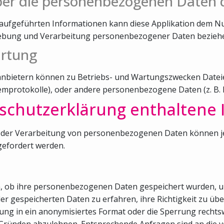
ber die personenbezogenen Daten 
aufgeführten Informationen kann diese Applikation dem N
rhebung und Verarbeitung personenbezogener Daten bezieh
artung
tanbietern können zu Betriebs- und Wartungszwecken Dateie
temprotokolle), oder andere personenbezogene Daten (z. B.
nschutzerklärung enthaltene
der Verarbeitung von personenbezogenen Daten können jede
efordert werden.
en, ob ihre personenbezogenen Daten gespeichert wurden, u
der gespeicherten Daten zu erfahren, ihre Richtigkeit zu ü
ung in ein anonymisiertes Format oder die Sperrung rechts
Gründen abzulehnen. Entsprechende Anfragen sind an die v