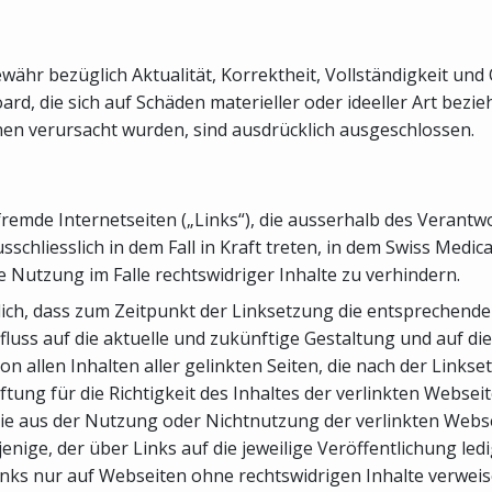
ähr bezüglich Aktualität, Korrektheit, Vollständigkeit und 
d, die sich auf Schäden materieller oder ideeller Art bezi
n verursacht wurden, sind ausdrücklich ausgeschlossen.
 fremde Internetseiten („Links“), die ausserhalb des Veran
schliesslich in dem Fall in Kraft treten, in dem Swiss Medi
 Nutzung im Falle rechtswidriger Inhalte zu verhindern.
ich, dass zum Zeitpunkt der Linksetzung die entsprechenden 
fluss auf die aktuelle und zukünftige Gestaltung und auf die
von allen Inhalten aller gelinkten Seiten, die nach der Link
ung für die Richtigkeit des Inhaltes der verlinkten Webseite
e aus der Nutzung oder Nichtnutzung der verlinkten Websei
rjenige, der über Links auf die jeweilige Veröffentlichung le
inks nur auf Webseiten ohne rechtswidrigen Inhalte verweise