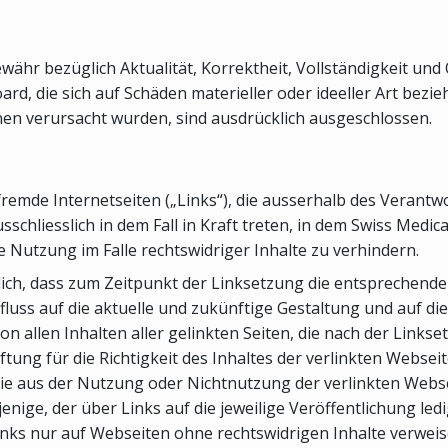
ähr bezüglich Aktualität, Korrektheit, Vollständigkeit und 
d, die sich auf Schäden materieller oder ideeller Art bezi
n verursacht wurden, sind ausdrücklich ausgeschlossen.
 fremde Internetseiten („Links“), die ausserhalb des Veran
schliesslich in dem Fall in Kraft treten, in dem Swiss Medi
 Nutzung im Falle rechtswidriger Inhalte zu verhindern.
ich, dass zum Zeitpunkt der Linksetzung die entsprechenden 
fluss auf die aktuelle und zukünftige Gestaltung und auf die
von allen Inhalten aller gelinkten Seiten, die nach der Link
ung für die Richtigkeit des Inhaltes der verlinkten Webseite
e aus der Nutzung oder Nichtnutzung der verlinkten Websei
rjenige, der über Links auf die jeweilige Veröffentlichung le
inks nur auf Webseiten ohne rechtswidrigen Inhalte verweise