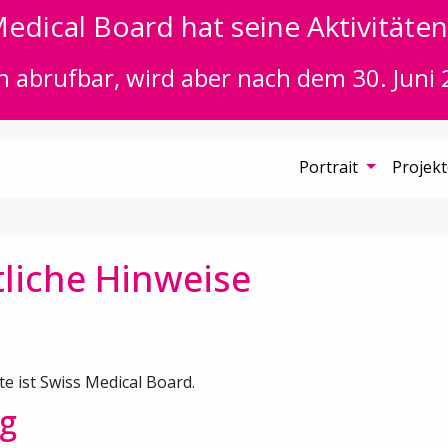
edical Board hat seine Aktivitäten 
n abrufbar, wird aber nach dem 30. Juni 
Portrait
Projek
liche Hinweise
te ist Swiss Medical Board.
g