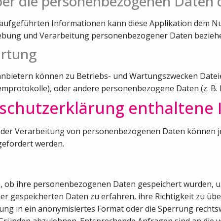
ber die personenbezogenen Daten 
aufgeführten Informationen kann diese Applikation dem N
rhebung und Verarbeitung personenbezogener Daten bezieh
artung
tanbietern können zu Betriebs- und Wartungszwecken Dateie
temprotokolle), oder andere personenbezogene Daten (z. B.
nschutzerklärung enthaltene
der Verarbeitung von personenbezogenen Daten können jede
efordert werden.
en, ob ihre personenbezogenen Daten gespeichert wurden, u
der gespeicherten Daten zu erfahren, ihre Richtigkeit zu ü
ung in ein anonymisiertes Format oder die Sperrung rechts
Gründen abzulehnen. Entsprechende Anfragen sind an die v