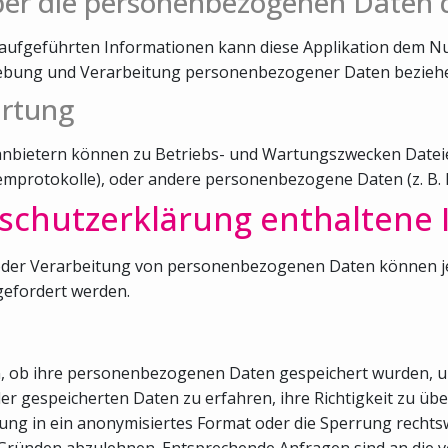
ber die personenbezogenen Daten 
aufgeführten Informationen kann diese Applikation dem N
rhebung und Verarbeitung personenbezogener Daten bezieh
artung
tanbietern können zu Betriebs- und Wartungszwecken Dateie
temprotokolle), oder andere personenbezogene Daten (z. B.
nschutzerklärung enthaltene
der Verarbeitung von personenbezogenen Daten können jede
efordert werden.
en, ob ihre personenbezogenen Daten gespeichert wurden, u
der gespeicherten Daten zu erfahren, ihre Richtigkeit zu ü
ung in ein anonymisiertes Format oder die Sperrung rechts
Gründen abzulehnen. Entsprechende Anfragen sind an die v