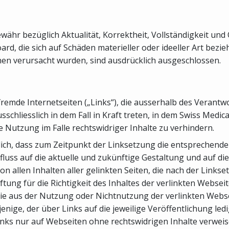
ähr bezüglich Aktualität, Korrektheit, Vollständigkeit und 
d, die sich auf Schäden materieller oder ideeller Art bezi
n verursacht wurden, sind ausdrücklich ausgeschlossen.
 fremde Internetseiten („Links“), die ausserhalb des Veran
schliesslich in dem Fall in Kraft treten, in dem Swiss Medi
 Nutzung im Falle rechtswidriger Inhalte zu verhindern.
ich, dass zum Zeitpunkt der Linksetzung die entsprechenden 
fluss auf die aktuelle und zukünftige Gestaltung und auf die
von allen Inhalten aller gelinkten Seiten, die nach der Link
ung für die Richtigkeit des Inhaltes der verlinkten Webseite
e aus der Nutzung oder Nichtnutzung der verlinkten Websei
rjenige, der über Links auf die jeweilige Veröffentlichung le
inks nur auf Webseiten ohne rechtswidrigen Inhalte verweise