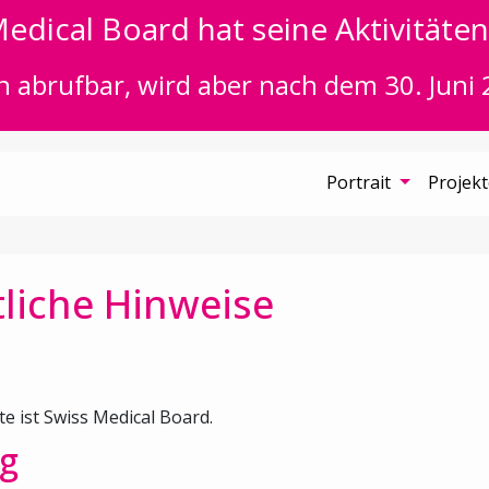
edical Board hat seine Aktivitäten 
n abrufbar, wird aber nach dem 30. Juni 
Portrait
Projek
liche Hinweise
te ist Swiss Medical Board.
g