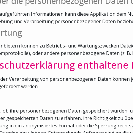
ber die personenbezogenen Daten 
aufgeführten Informationen kann diese Applikation dem N
rhebung und Verarbeitung personenbezogener Daten bezieh
artung
tanbietern können zu Betriebs- und Wartungszwecken Dateie
temprotokolle), oder andere personenbezogene Daten (z. B.
nschutzerklärung enthaltene
der Verarbeitung von personenbezogenen Daten können jede
efordert werden.
en, ob ihre personenbezogenen Daten gespeichert wurden, u
der gespeicherten Daten zu erfahren, ihre Richtigkeit zu ü
ung in ein anonymisiertes Format oder die Sperrung rechts
Gründen abzulehnen. Entsprechende Anfragen sind an die v