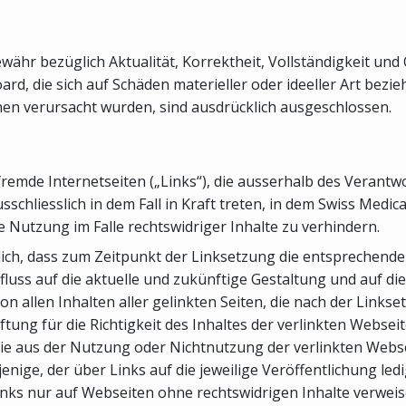
ähr bezüglich Aktualität, Korrektheit, Vollständigkeit und 
d, die sich auf Schäden materieller oder ideeller Art bezi
n verursacht wurden, sind ausdrücklich ausgeschlossen.
 fremde Internetseiten („Links“), die ausserhalb des Veran
schliesslich in dem Fall in Kraft treten, in dem Swiss Medi
 Nutzung im Falle rechtswidriger Inhalte zu verhindern.
ich, dass zum Zeitpunkt der Linksetzung die entsprechenden 
fluss auf die aktuelle und zukünftige Gestaltung und auf die
von allen Inhalten aller gelinkten Seiten, die nach der Link
ung für die Richtigkeit des Inhaltes der verlinkten Webseite
e aus der Nutzung oder Nichtnutzung der verlinkten Websei
rjenige, der über Links auf die jeweilige Veröffentlichung le
inks nur auf Webseiten ohne rechtswidrigen Inhalte verweise