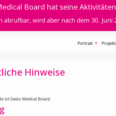
edical Board hat seine Aktivitäten 
n abrufbar, wird aber nach dem 30. Juni 
Portrait
Projek
liche Hinweise
te ist Swiss Medical Board.
g