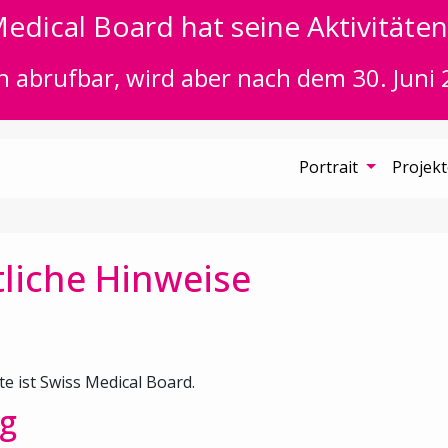
edical Board hat seine Aktivitäten 
n abrufbar, wird aber nach dem 30. Juni 
Portrait
Projek
liche Hinweise
te ist Swiss Medical Board.
g