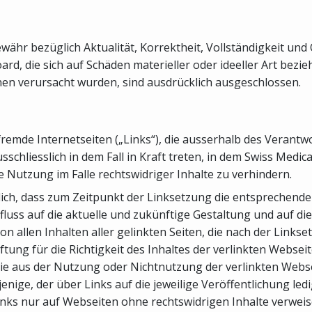
ähr bezüglich Aktualität, Korrektheit, Vollständigkeit und 
d, die sich auf Schäden materieller oder ideeller Art bezi
n verursacht wurden, sind ausdrücklich ausgeschlossen.
 fremde Internetseiten („Links“), die ausserhalb des Veran
schliesslich in dem Fall in Kraft treten, in dem Swiss Medi
 Nutzung im Falle rechtswidriger Inhalte zu verhindern.
ich, dass zum Zeitpunkt der Linksetzung die entsprechenden 
fluss auf die aktuelle und zukünftige Gestaltung und auf die
von allen Inhalten aller gelinkten Seiten, die nach der Link
ung für die Richtigkeit des Inhaltes der verlinkten Webseite
e aus der Nutzung oder Nichtnutzung der verlinkten Websei
rjenige, der über Links auf die jeweilige Veröffentlichung le
inks nur auf Webseiten ohne rechtswidrigen Inhalte verweise