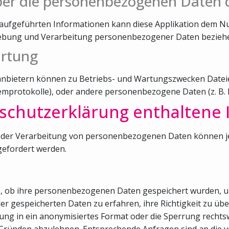
ber die personenbezogenen Daten 
aufgeführten Informationen kann diese Applikation dem N
rhebung und Verarbeitung personenbezogener Daten bezieh
artung
tanbietern können zu Betriebs- und Wartungszwecken Dateie
temprotokolle), oder andere personenbezogene Daten (z. B.
nschutzerklärung enthaltene
der Verarbeitung von personenbezogenen Daten können jede
efordert werden.
en, ob ihre personenbezogenen Daten gespeichert wurden, u
der gespeicherten Daten zu erfahren, ihre Richtigkeit zu ü
ung in ein anonymisiertes Format oder die Sperrung rechts
Gründen abzulehnen. Entsprechende Anfragen sind an die v