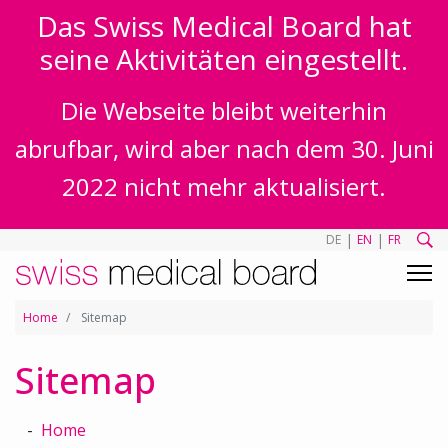
Das Swiss Medical Board hat
seine Aktivitäten eingestellt.
Die Webseite bleibt weiterhin
abrufbar, wird aber nach dem 30. Juni
2022 nicht mehr aktualisiert.
|
|
DE
EN
FR
Home
Sitemap
Sitemap
Home