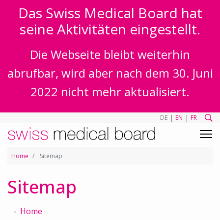
Das Swiss Medical Board hat
seine Aktivitäten eingestellt.
Die Webseite bleibt weiterhin
abrufbar, wird aber nach dem 30. Juni
2022 nicht mehr aktualisiert.
|
|
DE
EN
FR
Home
Sitemap
Sitemap
Home