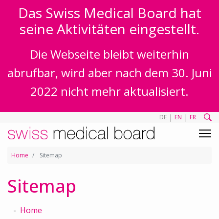
Das Swiss Medical Board hat
seine Aktivitäten eingestellt.
Die Webseite bleibt weiterhin
abrufbar, wird aber nach dem 30. Juni
2022 nicht mehr aktualisiert.
|
|
DE
EN
FR
Home
Sitemap
Sitemap
Home