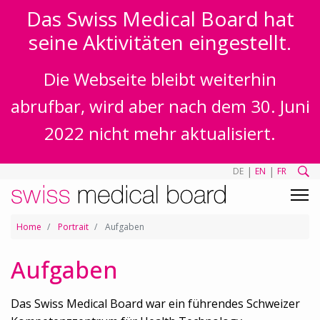
Das Swiss Medical Board hat
seine Aktivitäten eingestellt.
Die Webseite bleibt weiterhin
abrufbar, wird aber nach dem 30. Juni
2022 nicht mehr aktualisiert.
|
|
DE
EN
FR
Home
Portrait
Aufgaben
Aufgaben
Das Swiss Medical Board war ein führendes Schweizer