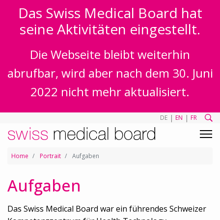
Das Swiss Medical Board hat
seine Aktivitäten eingestellt.
Die Webseite bleibt weiterhin
abrufbar, wird aber nach dem 30. Juni
2022 nicht mehr aktualisiert.
|
|
DE
EN
FR
Home
Portrait
Aufgaben
Aufgaben
Das Swiss Medical Board war ein führendes Schweizer