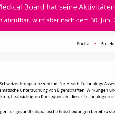
edical Board hat seine Aktivitäten 
n abrufbar, wird aber nach dem 30. Juni 
Portrait
Projek
s Schweizer Kompetenzzentrum für Health Technology Asses
tematische Untersuchung von Eigenschaften, Wirkungen un
ekten, beabsichtigten Konsequenzen dieser Technologien im 
gen für gesundheitspolitische Entscheidungen bereit zu ste