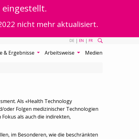
eingestellt.
2022 nicht mehr aktualisiert.
|
|
DE
EN
FR
te & Ergebnisse
Arbeitsweise
Medien
sment. Als «Health Technology
d/oder Folgen medizinischer Technologien
Fokus als auch die indirekten,
llen, im Besonderen, wie die beschränkten