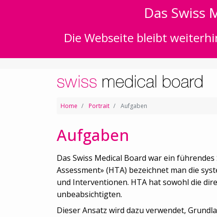
Das Swiss M
Die Webseite bleibt weiterhi
Home
Portrait
Aufgaben
Aufgaben
Das Swiss Medical Board war ein führende
Assessment» (HTA) bezeichnet man die sys
und Interventionen. HTA hat sowohl die dir
unbeabsichtigten.
Dieser Ansatz wird dazu verwendet, Grundla