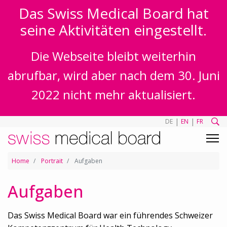
Das Swiss Medical Board hat
seine Aktivitäten eingestellt.
Die Webseite bleibt weiterhin
abrufbar, wird aber nach dem 30. Juni
2022 nicht mehr aktualisiert.
|
|
DE
EN
FR
Home
Portrait
Aufgaben
Aufgaben
Das Swiss Medical Board war ein führendes Schweizer