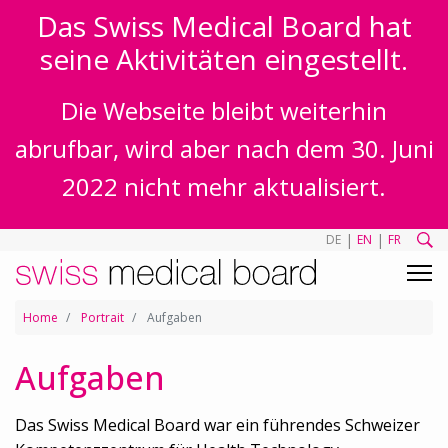
Das Swiss Medical Board hat
seine Aktivitäten eingestellt.
Die Webseite bleibt weiterhin
abrufbar, wird aber nach dem 30. Juni
2022 nicht mehr aktualisiert.
|
|
DE
EN
FR
Home
Portrait
Aufgaben
Aufgaben
Das Swiss Medical Board war ein führendes Schweizer