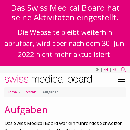
Das Swiss Medical Board hat
seine Aktivitäten eingestellt.
Die Webseite bleibt weiterhin
abrufbar, wird aber nach dem 30. Juni
2022 nicht mehr aktualisiert.
|
|
DE
EN
FR
Home
Portrait
Aufgaben
Aufgaben
Das Swiss Medical Board war ein führendes Schweizer