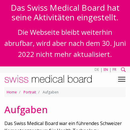
Das Swiss Medical Board hat
seine Aktivitäten eingestellt.
Die Webseite bleibt weiterhin
abrufbar, wird aber nach dem 30. Juni
2022 nicht mehr aktualisiert.
|
|
DE
EN
FR
Home
Portrait
Aufgaben
Aufgaben
Das Swiss Medical Board war ein führendes Schweizer