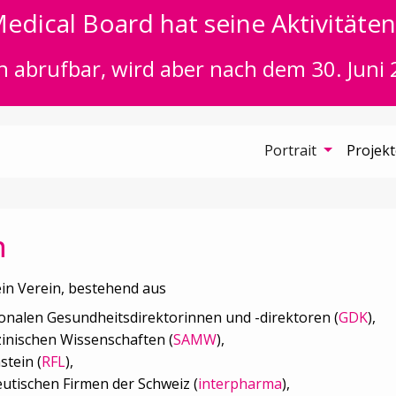
edical Board hat seine Aktivitäten 
n abrufbar, wird aber nach dem 30. Juni 
Portrait
Projek
n
ein Verein, bestehend aus
onalen Gesundheitsdirektorinnen und -direktoren (
GDK
),
inischen Wissenschaften (
SAMW
),
stein (
RFL
),
tischen Firmen der Schweiz (
interpharma
),