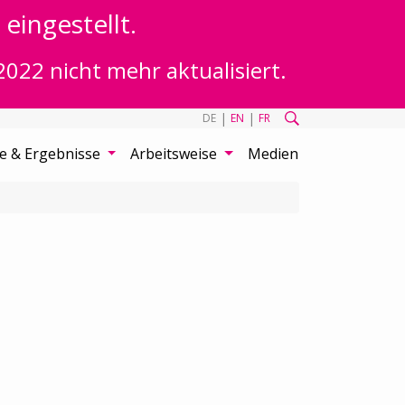
eingestellt.
2022 nicht mehr aktualisiert.
|
|
DE
EN
FR
te & Ergebnisse
Arbeitsweise
Medien