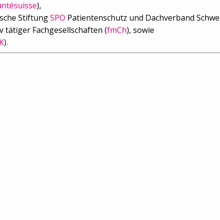
antésuisse
),
sche Stiftung
SPO
Patientenschutz und Dachverband Schweiz
 tätiger Fachgesellschaften (
fmCh
), sowie
K
).