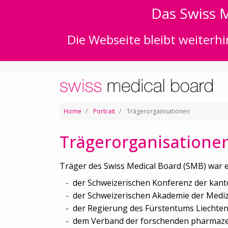
Das Swiss M
Die Webseite bleibt weiterhi
Home
Portrait
Trägerorganisationen
Trägerorganisatione
Träger des Swiss Medical Board (SMB) war 
der Schweizerischen Konferenz der kant
der Schweizerischen Akademie der Mediz
der Regierung des Fürstentums Liechten
dem Verband der forschenden pharmazeu