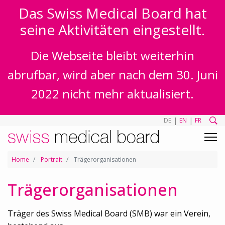
Das Swiss Medical Board hat
seine Aktivitäten eingestellt.
Die Webseite bleibt weiterhin
abrufbar, wird aber nach dem 30. Juni
2022 nicht mehr aktualisiert.
|
|
DE
EN
FR
Home
Portrait
Trägerorganisationen
Trägerorganisationen
Träger des Swiss Medical Board (SMB) war ein Verein,