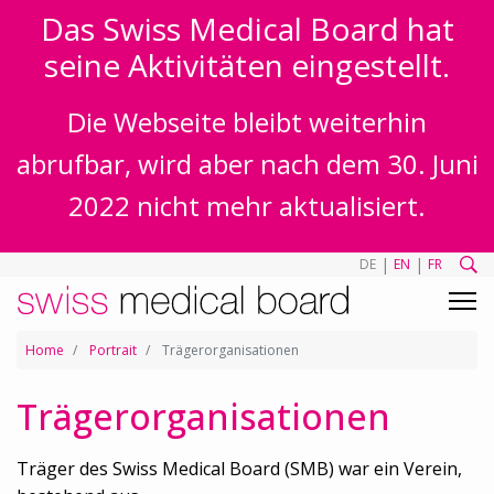
Das Swiss Medical Board hat
seine Aktivitäten eingestellt.
Die Webseite bleibt weiterhin
abrufbar, wird aber nach dem 30. Juni
2022 nicht mehr aktualisiert.
|
|
DE
EN
FR
Home
Portrait
Trägerorganisationen
Trägerorganisationen
Träger des Swiss Medical Board (SMB) war ein Verein,