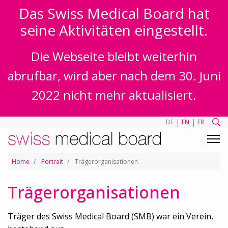
Das Swiss Medical Board hat
seine Aktivitäten eingestellt.
Die Webseite bleibt weiterhin
abrufbar, wird aber nach dem 30. Juni
2022 nicht mehr aktualisiert.
|
|
DE
EN
FR
Home
Portrait
Trägerorganisationen
Trägerorganisationen
Träger des Swiss Medical Board (SMB) war ein Verein,