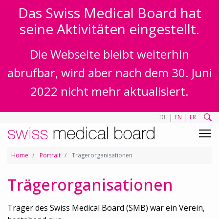
Das Swiss Medical Board hat
seine Aktivitäten eingestellt.
Die Webseite bleibt weiterhin
abrufbar, wird aber nach dem 30. Juni
2022 nicht mehr aktualisiert.
|
|
DE
EN
FR
Home
Portrait
Trägerorganisationen
Trägerorganisationen
Träger des Swiss Medical Board (SMB) war ein Verein,