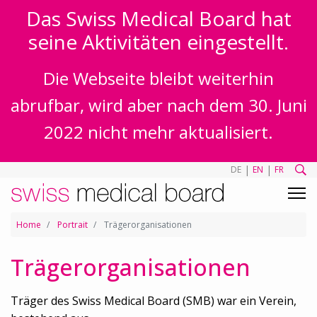
Das Swiss Medical Board hat
seine Aktivitäten eingestellt.
Die Webseite bleibt weiterhin
abrufbar, wird aber nach dem 30. Juni
2022 nicht mehr aktualisiert.
|
|
DE
EN
FR
Home
Portrait
Trägerorganisationen
Trägerorganisationen
Träger des Swiss Medical Board (SMB) war ein Verein,