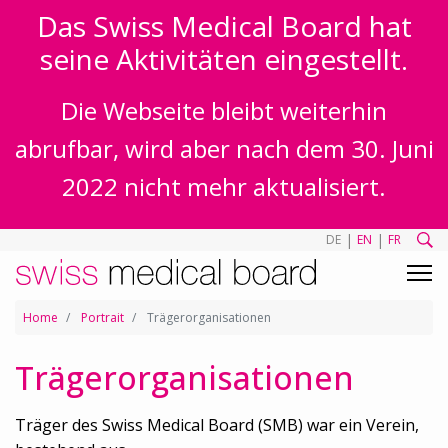
Das Swiss Medical Board hat
seine Aktivitäten eingestellt.
Die Webseite bleibt weiterhin
abrufbar, wird aber nach dem 30. Juni
2022 nicht mehr aktualisiert.
|
|
DE
EN
FR
Home
Portrait
Trägerorganisationen
Trägerorganisationen
Träger des Swiss Medical Board (SMB) war ein Verein,