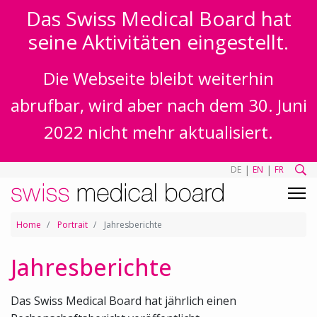
Das Swiss Medical Board hat
seine Aktivitäten eingestellt.
Die Webseite bleibt weiterhin
abrufbar, wird aber nach dem 30. Juni
2022 nicht mehr aktualisiert.
|
|
DE
EN
FR
Home
Portrait
Jahresberichte
Jahresberichte
Das Swiss Medical Board hat jährlich einen