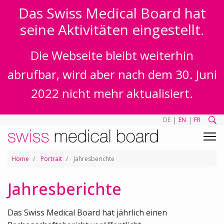
Das Swiss Medical Board hat
seine Aktivitäten eingestellt.
Die Webseite bleibt weiterhin
abrufbar, wird aber nach dem 30. Juni
2022 nicht mehr aktualisiert.
|
|
DE
EN
FR
Home
Portrait
Jahresberichte
Jahresberichte
Das Swiss Medical Board hat jährlich einen