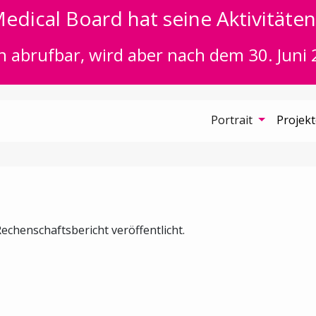
edical Board hat seine Aktivitäten 
n abrufbar, wird aber nach dem 30. Juni 
Portrait
Projek
echenschaftsbericht veröffentlicht.