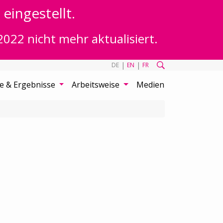
eingestellt.
2022 nicht mehr aktualisiert.
|
|
DE
EN
FR
te & Ergebnisse
Arbeitsweise
Medien