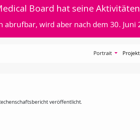
edical Board hat seine Aktivitäten 
n abrufbar, wird aber nach dem 30. Juni 
Portrait
Projek
echenschaftsbericht veröffentlicht.