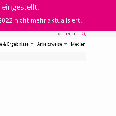
eingestellt.
2022 nicht mehr aktualisiert.
|
|
DE
EN
FR
te & Ergebnisse
Arbeitsweise
Medien