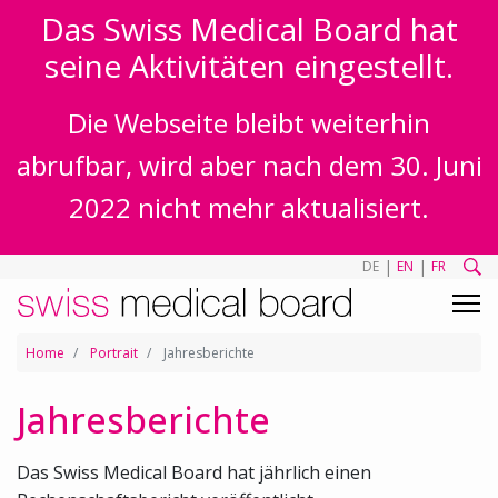
Das Swiss Medical Board hat
seine Aktivitäten eingestellt.
Die Webseite bleibt weiterhin
abrufbar, wird aber nach dem 30. Juni
2022 nicht mehr aktualisiert.
|
|
DE
EN
FR
Home
Portrait
Jahresberichte
Jahresberichte
Das Swiss Medical Board hat jährlich einen