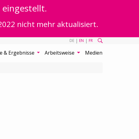
eingestellt.
2022 nicht mehr aktualisiert.
|
|
DE
EN
FR
te & Ergebnisse
Arbeitsweise
Medien