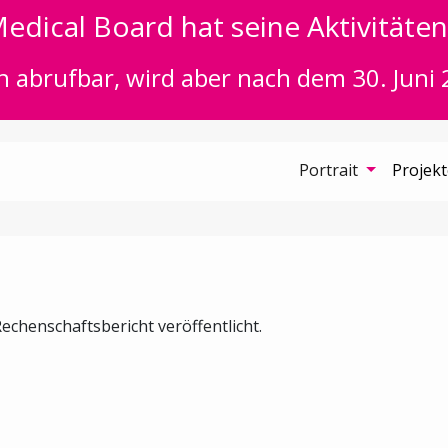
edical Board hat seine Aktivitäten 
n abrufbar, wird aber nach dem 30. Juni 
Portrait
Projek
echenschaftsbericht veröffentlicht.