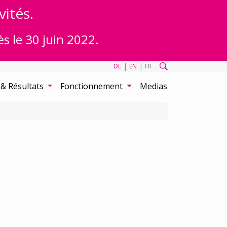
vités.
ès le 30 juin 2022.
|
|
DE
EN
FR
 & Résultats
Fonctionnement
Medias