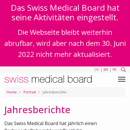
Das Swiss Medical Board hat
seine Aktivitäten eingestellt.
Die Webseite bleibt weiterhin
abrufbar, wird aber nach dem 30. Juni
2022 nicht mehr aktualisiert.
|
|
DE
EN
FR
Home
Portrait
Jahresberichte
Jahresberichte
Das Swiss Medical Board hat jährlich einen