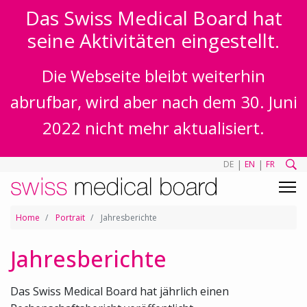
Das Swiss Medical Board hat
seine Aktivitäten eingestellt.
Die Webseite bleibt weiterhin
abrufbar, wird aber nach dem 30. Juni
2022 nicht mehr aktualisiert.
|
|
DE
EN
FR
Home
Portrait
Jahresberichte
Jahresberichte
Das Swiss Medical Board hat jährlich einen