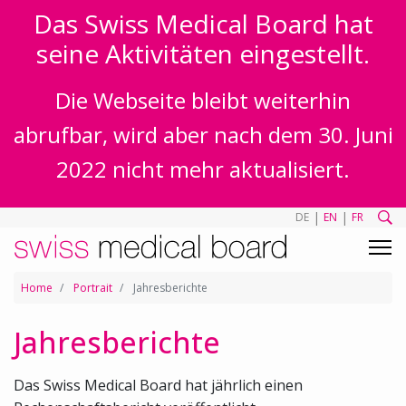
Das Swiss Medical Board hat
seine Aktivitäten eingestellt.
Die Webseite bleibt weiterhin
abrufbar, wird aber nach dem 30. Juni
2022 nicht mehr aktualisiert.
|
|
DE
EN
FR
Home
Portrait
Jahresberichte
Jahresberichte
Das Swiss Medical Board hat jährlich einen