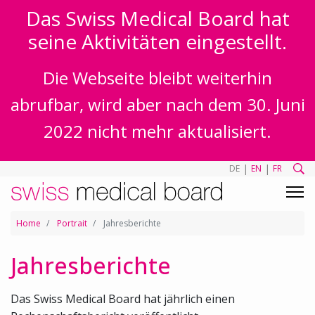
Das Swiss Medical Board hat
seine Aktivitäten eingestellt.
Die Webseite bleibt weiterhin
abrufbar, wird aber nach dem 30. Juni
2022 nicht mehr aktualisiert.
|
|
DE
EN
FR
Home
Portrait
Jahresberichte
Jahresberichte
Das Swiss Medical Board hat jährlich einen