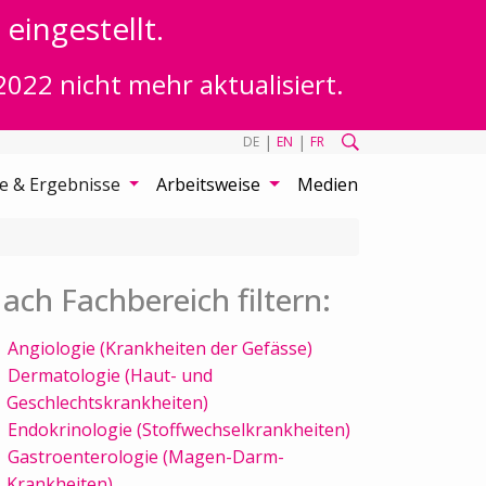
eingestellt.
2022 nicht mehr aktualisiert.
|
|
DE
EN
FR
te & Ergebnisse
Arbeitsweise
Medien
ach Fachbereich filtern:
Angiologie (Krankheiten der Gefässe)
Dermatologie (Haut- und
Geschlechtskrankheiten)
Endokrinologie (Stoffwechselkrankheiten)
Gastroenterologie (Magen-Darm-
Krankheiten)