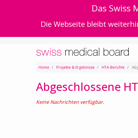
Das Swiss M
Die Webseite bleibt weiterhi
Home
Projekte & Ergebnisse
HTA-Berichte
Abg
Abgeschlossene HT
Keine Nachrichten verfügbar.