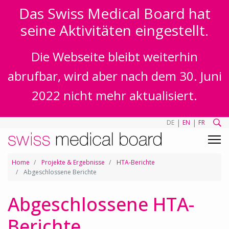
Das Swiss Medical Board hat
seine Aktivitäten eingestellt.
Die Webseite bleibt weiterhin
abrufbar, wird aber nach dem 30. Juni
2022 nicht mehr aktualisiert.
|
|
DE
EN
FR
Home
Projekte & Ergebnisse
HTA-Berichte
Abgeschlossene Berichte
Abgeschlossene HTA-
Berichte