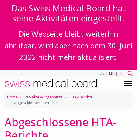
Das Swiss Medical Board hat
seine Aktivitäten eingestellt.
Die Webseite bleibt weiterhin
abrufbar, wird aber nach dem 30. Juni
2022 nicht mehr aktualisiert.
|
|
DE
EN
FR
Home
Projekte & Ergebnisse
HTA-Berichte
Abgeschlossene Berichte
Abgeschlossene HTA-
Berichte