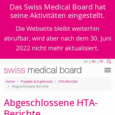
Das Swiss Medical Board hat
seine Aktivitäten eingestellt.
Die Webseite bleibt weiterhin
abrufbar, wird aber nach dem 30. Juni
2022 nicht mehr aktualisiert.
|
|
DE
EN
FR
Home
Projekte & Ergebnisse
HTA-Berichte
Abgeschlossene Berichte
Abgeschlossene HTA-
Berichte