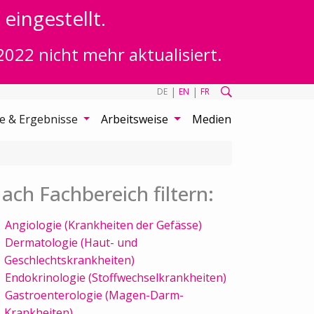
eingestellt.
2022 nicht mehr aktualisiert.
|
|
DE
EN
FR
te & Ergebnisse
Arbeitsweise
Medien
ach Fachbereich filtern:
Angiologie (Krankheiten der Gefässe)
Dermatologie (Haut- und
Geschlechtskrankheiten)
Endokrinologie (Stoffwechselkrankheiten)
Gastroenterologie (Magen-Darm-
Krankheiten)