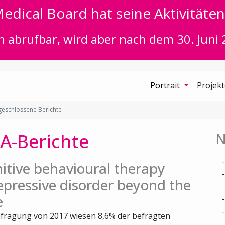
edical Board hat seine Aktivitäten 
n abrufbar, wird aber nach dem 30. Juni 
Portrait
Projek
eschlossene Berichte
A-Berichte
N
itive behavioural therapy
epressive disorder beyond the
e
fragung von 2017 wiesen 8,6% der befragten