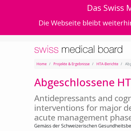
Das Swiss M
Die Webseite bleibt weiterhi
Home
Projekte & Ergebnisse
HTA-Berichte
Abg
Abgeschlossene HT
Antidepressants and cogn
interventions for major d
acute management phas
Gemäss der Schweizerischen Gesundheitsbe