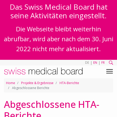
Das Swiss Medical Board hat
seine Aktivitäten eingestellt.
Die Webseite bleibt weiterhin
abrufbar, wird aber nach dem 30. Juni
2022 nicht mehr aktualisiert.
|
|
DE
EN
FR
Home
Projekte & Ergebnisse
HTA-Berichte
Abgeschlossene Berichte
Abgeschlossene HTA-
Berichte