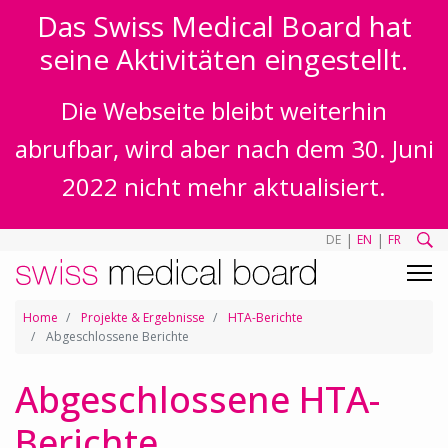
Das Swiss Medical Board hat
seine Aktivitäten eingestellt.
Die Webseite bleibt weiterhin
abrufbar, wird aber nach dem 30. Juni
2022 nicht mehr aktualisiert.
|
|
DE
EN
FR
Home
Projekte & Ergebnisse
HTA-Berichte
Abgeschlossene Berichte
Abgeschlossene HTA-
Berichte