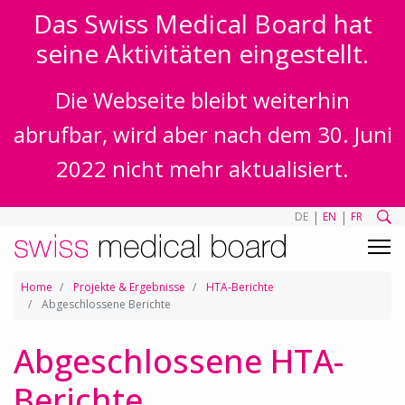
Das Swiss Medical Board hat
seine Aktivitäten eingestellt.
Die Webseite bleibt weiterhin
abrufbar, wird aber nach dem 30. Juni
2022 nicht mehr aktualisiert.
|
|
DE
EN
FR
Home
Projekte & Ergebnisse
HTA-Berichte
Abgeschlossene Berichte
Abgeschlossene HTA-
Berichte