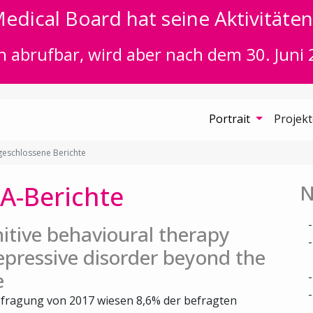
edical Board hat seine Aktivitäten 
n abrufbar, wird aber nach dem 30. Juni 
Portrait
Projek
eschlossene Berichte
A-Berichte
N
itive behavioural therapy
epressive disorder beyond the
e
fragung von 2017 wiesen 8,6% der befragten