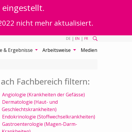
eingestellt.
2022 nicht mehr aktualisiert.
|
|
DE
EN
FR
te & Ergebnisse
Arbeitsweise
Medien
ach Fachbereich filtern:
Angiologie (Krankheiten der Gefässe)
Dermatologie (Haut- und
Geschlechtskrankheiten)
Endokrinologie (Stoffwechselkrankheiten)
Gastroenterologie (Magen-Darm-
Krankheiten)