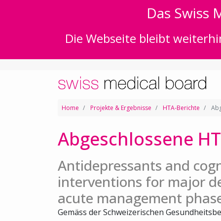
Das Swiss M
Die Webseite bleibt weiterhi
Home
Projekte & Ergebnisse
HTA-Berichte
Abg
Abgeschlossene HT
Antidepressants and cogn
interventions for major d
acute management phas
Gemäss der Schweizerischen Gesundheitsbe