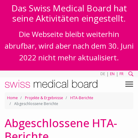
Das Swiss Medical Board hat
seine Aktivitäten eingestellt.
Die Webseite bleibt weiterhin
abrufbar, wird aber nach dem 30. Juni
2022 nicht mehr aktualisiert.
|
|
DE
EN
FR
Home
Projekte & Ergebnisse
HTA-Berichte
Abgeschlossene Berichte
Abgeschlossene HTA-
Berichte